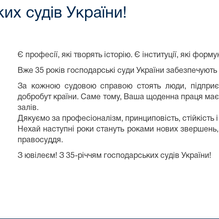
их судів України!
Є професії, які творять історію. Є інституції, які форм
Вже 35 років господарські суди України забезпечують
За кожною судовою справою стоять люди, підприєм
добробут країни. Саме тому, Ваша щоденна праця має
залів.
Дякуємо за професіоналізм, принциповість, стійкість і 
Нехай наступні роки стануть роками нових звершень,
правосуддя.
З ювілеєм! З 35-річчям господарських судів України!