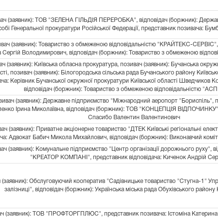
ач (заявник): ТОВ "ЗЕЛЕНА ГІЛЬДІЯ ПЕРЕРОБКА", відповідач (боржник): Держав
собі Генеральної прокуратури Російської Федерації, представник позивача: Бум
вач (заявник): Товариство з обмеженою відповідальністю "КРАЙТЕКС-СЕРВІС",
 Сергій Володимирович, відповідач (боржник): Товариство з обмеженою відпо
ч (заявник): Київська обласна прокуратура, позивач (заявник): Бучанська окруж
сті, позивач (заявник): Білогородська сільська рада Бучанського району Київськ
ача: Керівник Бучанської окружної прокуратури Київської області Шведчиков К
відповідач (боржник): Товариство з обмеженою відповідальністю "АС
ивач (заявник): Державне підприємство "Міжнародний аеропорт "Бориспіль", 
енко Ірина Миколаївна, відповідач (боржник): ТОВ "КОНЦЕПЦІЯ ВІДПОЧИНКУ",
Спасибо Валентин Валентинович
ач (заявник): Приватне акціонерне товариство "ДТЕК Київські регіональні елек
ча: Адвокат Бабич Микола Михайлович, відповідач (боржник): Виконавчий коміте
ач (заявник): Комунальне підприємство "Центр організації дорожнього руху", в
"КРЕАТОР КОМПАНІ", представник відповідача: Киченок Андрій Сер
 (заявник): Обслуговуючий кооператив "Садівницьке товариство "Стугна-1" Упр
залізниці", відповідач (боржник): Українська міська рада Обухівського району 
ч (заявник): ТОВ "ПРОФТОРГПЛЮС", представник позивача: Істоміна Катерина В