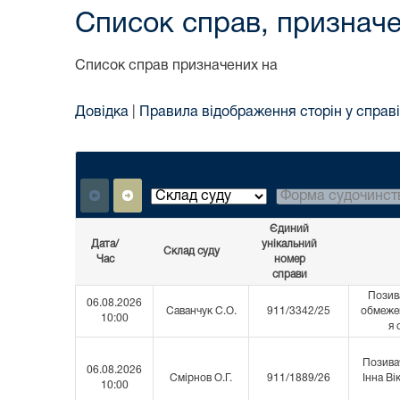
Список справ, призначе
Список справ призначених на
Довідка
|
Правила відображення сторін у справі
Єдиний
Дата/
унікальний
Склад суду
Час
номер
справи
Позива
06.08.2026
Саванчук С.О.
911/3342/25
обмежен
10:00
я 
Позивач
06.08.2026
Смірнов О.Г.
911/1889/26
Інна В
10:00