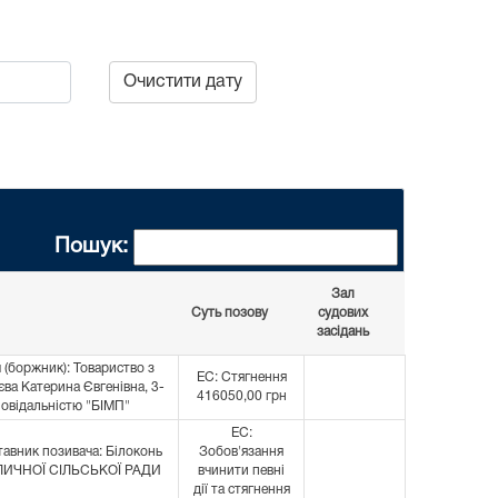
Очистити дату
Пошук:
Зал
Суть позову
судових
засідань
 (боржник): Товариство з
ЕС: Стягнення
а Катерина Євгенівна, 3-
416050,00 грн
повідальністю "БІМП"
ЕС:
тавник позивача: Білоконь
Зобов'язання
ОЛИЧНОЇ СІЛЬСЬКОЇ РАДИ
вчинити певні
дії та стягнення