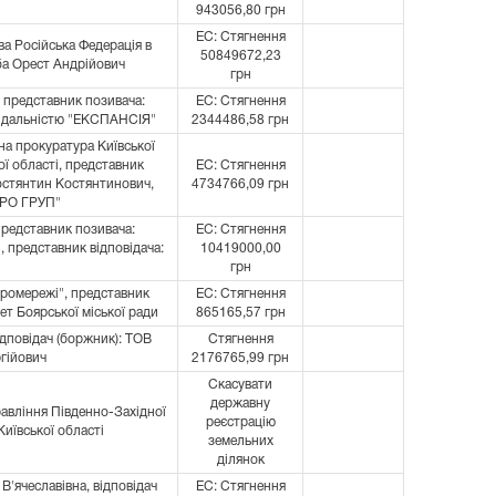
943056,80 грн
ЕС: Стягнення
а Російська Федерація в
50849672,23
ба Орест Андрійович
грн
 представник позивача:
ЕС: Стягнення
відальністю "ЕКСПАНСІЯ"
2344486,58 грн
на прокуратура Київської
ої області, представник
ЕС: Стягнення
остянтин Костянтинович,
4734766,09 грн
ПРО ГРУП"
представник позивача:
ЕС: Стягнення
 представник відповідача:
10419000,00
грн
тромережі", представник
ЕС: Стягнення
т Боярської міської ради
865165,57 грн
ідповідач (боржник): ТОВ
Стягнення
гійович
2176765,99 грн
Скасувати
державну
авління Південно-Західної
реєстрацію
Київської області
земельних
ділянок
'ячеславівна, відповідач
ЕС: Стягнення