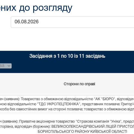
них до розгляду
Засідання з 1 по 10 із 11 засідань
Сторони по справі
ч (заявник): Товариство з обмеженою відповідальністю "АК "БЮРО", відповідач
ою відповідальністю "ТДС УКРСПЕЦТЕХНІКА", представник позивача: Григор'єв
особа без самостійних вимог на стороні позивача: товариство з обмеженою від
 (заявник): Приватне акціонерне товариство "Страхова компанія "Уніка", предс
ікторівна, відповідач (боржник): ВЕЛИКООЛЕКСАНДРІВСЬКИЙ ЛІЦЕЙ ПРИСТ
БОРИСПІЛЬСЬКОГО РАЙОНУ КИЇВСЬКОЇЇ ОБЛАСТІ