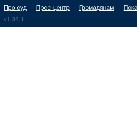
Про суд
Прес-центр
Громадянам
Пока
v1.38.1